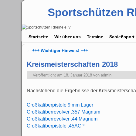
Sportschützen Rh
Zum Inhalt wechseln
Zum sekundären Inhalt wechseln
Startseite
Wir über uns
Termine
Schießsport
←
+++ Wichtiger Hinweis! +++
Artikelnavigation
Kreismeisterschaften 2018
Veröffentlicht am
18. Januar 2018
von
admin
Nachstehend die Ergebnisse der Kreismeisterschaf
Großkaliberpistole 9 mm Luger
Großkaliberrevolver .357 Magnum
Großkaliberrevolver .44 Magnum
Großkaliberpistole .45ACP