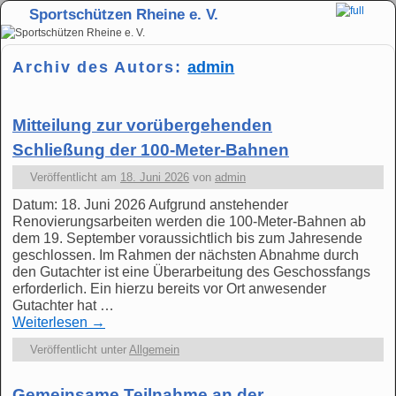
Sportschützen Rheine e. V.
Zum Inhalt wechseln
Zum sekundären Inhalt wechseln
Archiv des Autors:
admin
Mitteilung zur vorübergehenden
Schließung der 100-Meter-Bahnen
Veröffentlicht am
18. Juni 2026
von
admin
Datum: 18. Juni 2026 Aufgrund anstehender
Renovierungsarbeiten werden die 100-Meter-Bahnen ab
dem 19. September voraussichtlich bis zum Jahresende
geschlossen. Im Rahmen der nächsten Abnahme durch
den Gutachter ist eine Überarbeitung des Geschossfangs
erforderlich. Ein hierzu bereits vor Ort anwesender
Gutachter hat …
Weiterlesen
→
Veröffentlicht unter
Allgemein
Gemeinsame Teilnahme an der