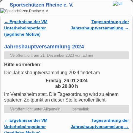
Sportschützen Rheine e. V.
Zum Inhalt wechseln
Zum sekundären Inhalt wechseln
←
Ergebnisse der VM
Tagesordnung der
Artikelnavigation
Unterhebelrepetierer
Jahreshauptversammlung
→
(jagdliche Motive)
Jahreshauptversammlung 2024
Veröffentlicht am
21. Dezember 2023
von
admin
Bitte vormerken:
Die Jahreshauptversammlung 2024 findet am
Freitag, 26.01.2024
ab 20.00 h
im Vereinsheim statt. Die Tagesordnung wird zu einem
späteren Zeitpunkt an dieser Stelle veröffentlicht.
Veröffentlicht unter
Allgemein
permalink
←
Ergebnisse der VM
Tagesordnung der
Artikelnavigation
Unterhebelrepetierer
Jahreshauptversammlung
→
(jagdliche Motive)