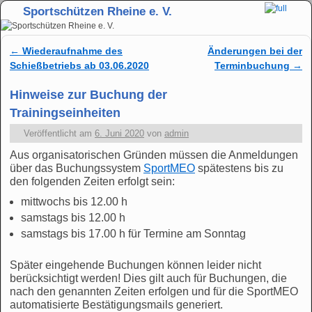
Sportschützen Rheine e. V.
Zum Inhalt wechseln
Zum sekundären Inhalt wechseln
←
Wiederaufnahme des
Änderungen bei der
Artikelnavigation
Schießbetriebs ab 03.06.2020
Terminbuchung
→
Hinweise zur Buchung der
Trainingseinheiten
Veröffentlicht am
6. Juni 2020
von
admin
Aus organisatorischen Gründen müssen die Anmeldungen
über das Buchungssystem
SportMEO
spätestens bis zu
den folgenden Zeiten erfolgt sein:
mittwochs bis 12.00 h
samstags bis 12.00 h
samstags bis 17.00 h für Termine am Sonntag
Später eingehende Buchungen können leider nicht
berücksichtigt werden! Dies gilt auch für Buchungen, die
nach den genannten Zeiten erfolgen und für die SportMEO
automatisierte Bestätigungsmails generiert.