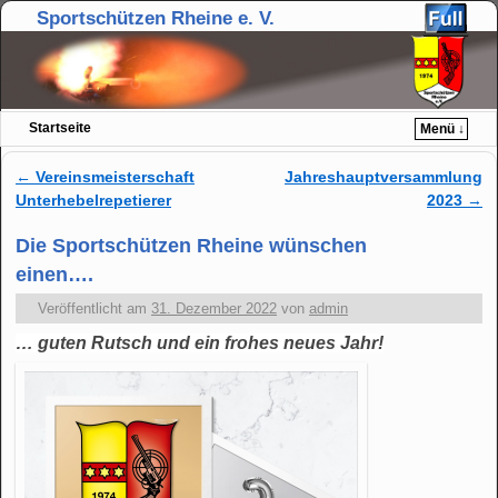
Sportschützen Rheine e. V.
Startseite
Menü ↓
Zum Inhalt wechseln
Zum sekundären Inhalt wechseln
←
Vereinsmeisterschaft
Jahreshauptversammlung
Artikelnavigation
Unterhebelrepetierer
2023
→
Die Sportschützen Rheine wünschen
einen….
Veröffentlicht am
31. Dezember 2022
von
admin
… guten Rutsch und ein frohes neues Jahr!