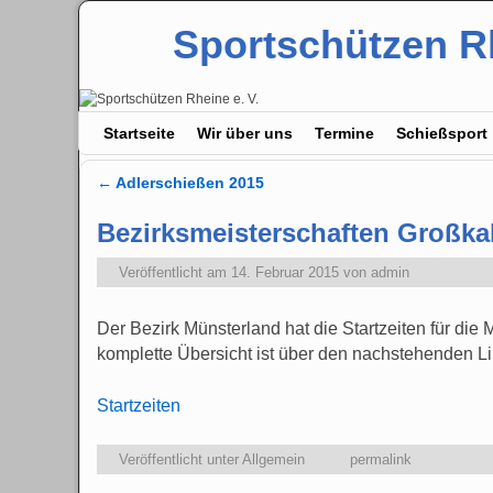
Sportschützen Rh
Zum Inhalt wechseln
Zum sekundären Inhalt wechseln
Startseite
Wir über uns
Termine
Schießsport
←
Adlerschießen 2015
Artikelnavigation
Bezirksmeisterschaften Großkal
Veröffentlicht am
14. Februar 2015
von
admin
Der Bezirk Münsterland hat die Startzeiten für di
komplette Übersicht ist über den nachstehenden Li
Startzeiten
Veröffentlicht unter
Allgemein
permalink