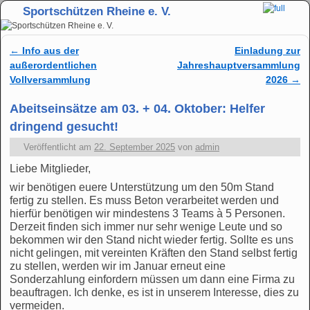
Sportschützen Rheine e. V.
Zum Inhalt wechseln
Zum sekundären Inhalt wechseln
←
Info aus der
Einladung zur
Artikelnavigation
außerordentlichen
Jahreshauptversammlung
Vollversammlung
2026
→
Abeitseinsätze am 03. + 04. Oktober: Helfer
dringend gesucht!
Veröffentlicht am
22. September 2025
von
admin
Liebe Mitglieder,
wir benötigen euere Unterstützung um den 50m Stand
fertig zu stellen. Es muss Beton verarbeitet werden und
hierfür benötigen wir mindestens 3 Teams à 5 Personen.
Derzeit finden sich immer nur sehr wenige Leute und so
bekommen wir den Stand nicht wieder fertig. Sollte es uns
nicht gelingen, mit vereinten Kräften den Stand selbst fertig
zu stellen, werden wir im Januar erneut eine
Sonderzahlung einfordern müssen um dann eine Firma zu
beauftragen. Ich denke, es ist in unserem Interesse, dies zu
vermeiden.