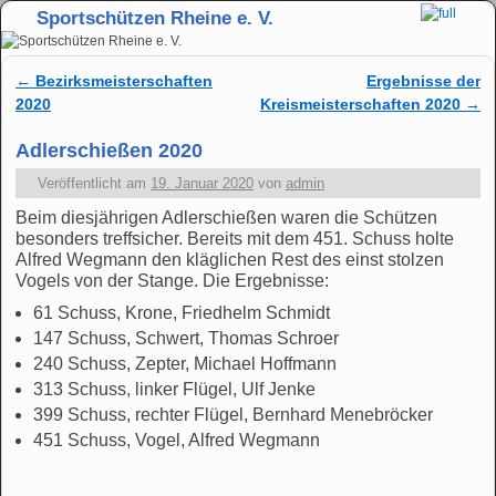
Sportschützen Rheine e. V.
Zum Inhalt wechseln
Zum sekundären Inhalt wechseln
←
Bezirksmeisterschaften
Ergebnisse der
Artikelnavigation
2020
Kreismeisterschaften 2020
→
Adlerschießen 2020
Veröffentlicht am
19. Januar 2020
von
admin
Beim diesjährigen Adlerschießen waren die Schützen
besonders treffsicher. Bereits mit dem 451. Schuss holte
Alfred Wegmann den kläglichen Rest des einst stolzen
Vogels von der Stange. Die Ergebnisse:
61 Schuss, Krone, Friedhelm Schmidt
147 Schuss, Schwert, Thomas Schroer
240 Schuss, Zepter, Michael Hoffmann
313 Schuss, linker Flügel, Ulf Jenke
399 Schuss, rechter Flügel, Bernhard Menebröcker
451 Schuss, Vogel, Alfred Wegmann