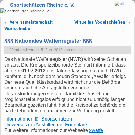
Sportschützen Rheine e. V.
Zum Inhalt wechseln
Zum sekundären Inhalt wechseln
←
Vereinsmeisterschaft
Virtuelles Vogelschießen
→
Artikelnavigation
Wurfscheibe
§§§ Nationales Waffenregister §§§
Veröffentlicht am
5. Juni 2012
von
admin
Das Nationale Waffenregister (NWR) wirft seine Schatten
voraus. Die Kreispolizeibehörde Steinfurt informiert, dass
ab dem
01.07.2012
die Datenerfassung nur noch NWR-
konform, d. h. nach dem neuen Standard „XWaffe“ erfolgt.
Der neue Qualitätsstandard wird nicht nur die Behörde,
sondern auch die Antragsteller vor neue
Herausforderungen stellen. Damit die Umstellung
möglichst reibungslos erfolgt und nicht zu unnötig langen
Bearbeitungszeiten führt, hat die Kreispolizeibehörde die
nachstehenden Informationen zur Verfügung gestellt.
Informationen für Sportschützen
Hinweise zum Ausfüllen der Formulare
Für weitere Informationen zur Webseite
xwaffe